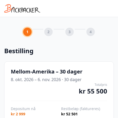
1
2
3
4
Bestilling
Mellom-Amerika – 30 dager
8. okt. 2026 – 6. nov. 2026
·
30
dager
Totalpris
kr 55 500
Depositum nå
Restbeløp (faktureres)
kr 2 999
kr 52 501