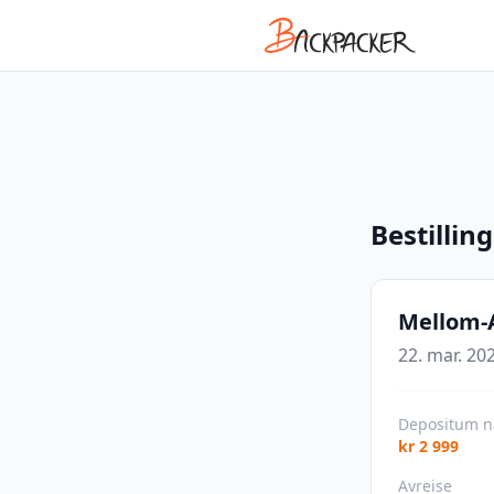
Bestilling
Mellom-
22. mar. 202
Depositum n
kr 2 999
Avreise