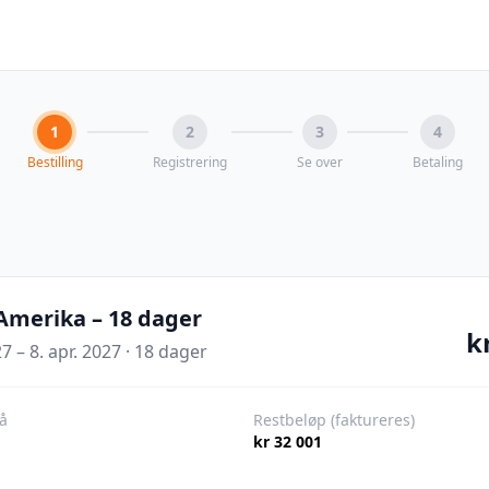
1
2
3
4
Bestilling
Registrering
Se over
Betaling
Amerika – 18 dager
k
7 – 8. apr. 2027
·
18
dager
å
Restbeløp (faktureres)
kr 32 001