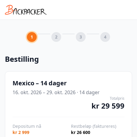
1
2
3
4
Bestilling
Mexico – 14 dager
16. okt. 2026 – 29. okt. 2026
·
14
dager
Totalpris
kr 29 599
Depositum nå
Restbeløp (faktureres)
kr 2 999
kr 26 600