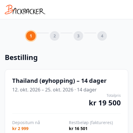
1
2
3
4
Bestilling
Thailand (øyhopping) – 14 dager
12. okt. 2026 – 25. okt. 2026
·
14
dager
Totalpris
kr 19 500
Depositum nå
Restbeløp (faktureres)
kr 2 999
kr 16 501