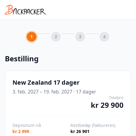
1
2
3
4
Bestilling
New Zealand 17 dager
3. feb. 2027 – 19. feb. 2027
·
17
dager
Totalpris
kr 29 900
Depositum nå
Restbeløp (faktureres)
kr 2 999
kr 26 901