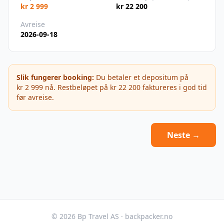
kr 2 999
kr 22 200
Avreise
2026-09-18
Slik fungerer booking:
Du betaler et depositum på
kr 2 999
nå. Restbeløpet på
kr 22 200
faktureres i god tid
før avreise.
Neste →
©
2026
Bp Travel AS · backpacker.no