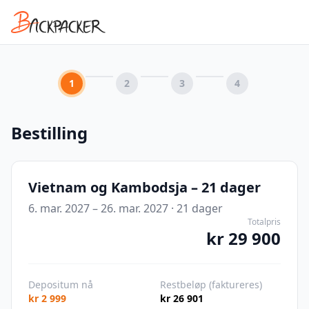
1
2
3
4
Bestilling
Vietnam og Kambodsja – 21 dager
6. mar. 2027 – 26. mar. 2027
·
21
dager
Totalpris
kr 29 900
Depositum nå
Restbeløp (faktureres)
kr 2 999
kr 26 901