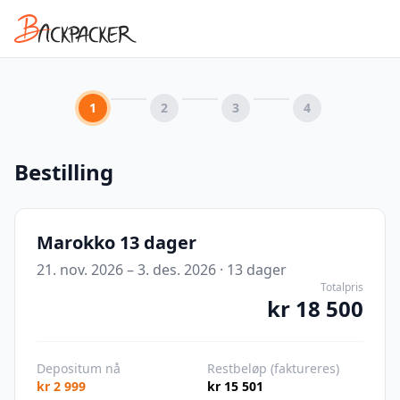
1
2
3
4
Bestilling
Marokko 13 dager
21. nov. 2026 – 3. des. 2026
·
13
dager
Totalpris
kr 18 500
Depositum nå
Restbeløp (faktureres)
kr 2 999
kr 15 501