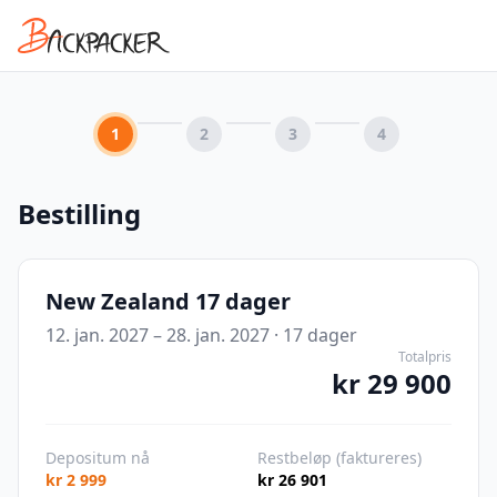
1
2
3
4
Bestilling
New Zealand 17 dager
12. jan. 2027 – 28. jan. 2027
·
17
dager
Totalpris
kr 29 900
Depositum nå
Restbeløp (faktureres)
kr 2 999
kr 26 901